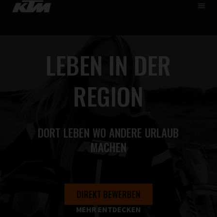
HOME
DE
EN
ÜBER UNS
LEBEN IN DER
SKIP
KARRIERE
TO
MAIN
LEHRE
REGION
SCHÜLER & STUDENTEN
JOBS FINDEN
DORT LEBEN WO ANDERE URLAUB
MACHEN
DIREKT BEWERBEN
MEHR ENTDECKEN