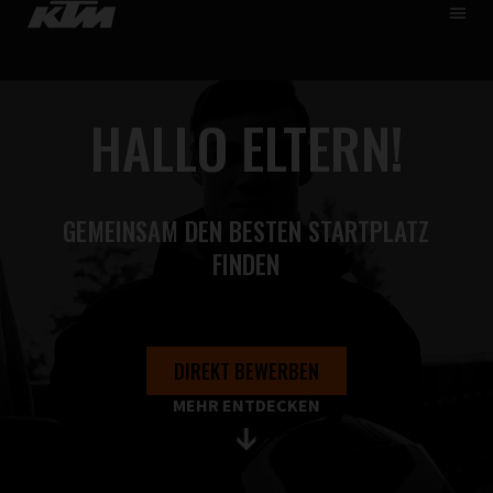
HOME
DE
EN
ÜBER UNS
HALLO ELTERN!
SKIP
KARRIERE
TO
MAIN
LEHRE
SCHÜLER & STUDENTEN
GEMEINSAM DEN BESTEN STARTPLATZ
JOBS FINDEN
FINDEN
DIREKT BEWERBEN
MEHR ENTDECKEN