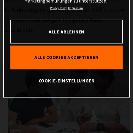
Marketingbemühungen zu unterstützen.
Weiterbildungsmöglichkeiten. Unser Ziel ist es, die
Privacy Policy
Impressum
Champions von morgen im eigenen Haus
auszubilden.
ALLE ABLEHNEN
ALLE COOKIES AKZEPTIEREN
COOKIE-EINSTELLUNGEN